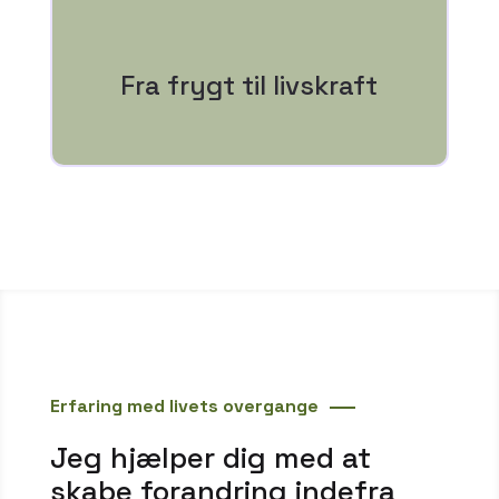
lagene af bekymring og præstation.
Fra frygt til livskraft
Du genfinder glæden og energien, der ligger under
Erfaring med livets overgange
Jeg hjælper dig med at
skabe forandring indefra