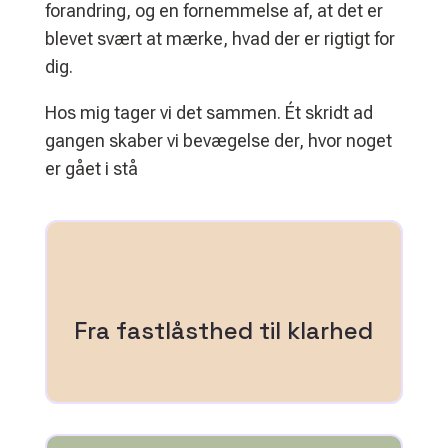
forandring, og en fornemmelse af, at det er
blevet svært at mærke, hvad der er rigtigt for
dig.
Hos mig tager vi det sammen. Ét skridt ad
gangen skaber vi bevægelse der, hvor noget
er gået i stå
Når tankerne kører i ring, hjælper jeg dig med at se
mønstrene tydeligt og finde dit næste skridt.
Fra fastlåsthed til klarhed